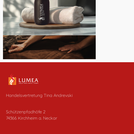
Handelsvertretung Tina Andrevski
Schützenpfadhöfe 2
74366 Kirchheim a. Neckar