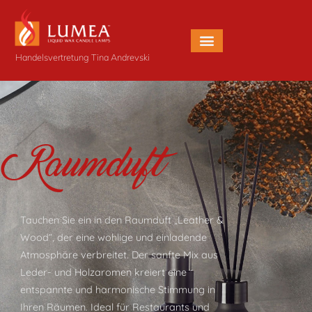
Handelsvertretung Tina Andrevski
Raumduft
Tauchen Sie ein in den Raumduft „Leather &
Wood“, der eine wohlige und einladende
Atmosphäre verbreitet. Der sanfte Mix aus
Leder- und Holzaromen kreiert eine
entspannte und harmonische Stimmung in
Ihren Räumen. Ideal für Restaurants und