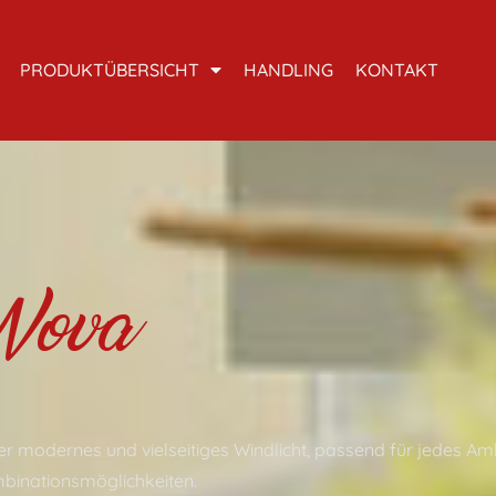
PRODUKTÜBERSICHT
HANDLING
KONTAKT
Nova
r modernes und vielseitiges Windlicht, passend für jedes Amb
binationsmöglichkeiten.